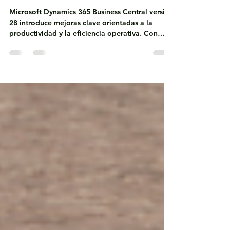
Business Central v28: mejoras
que se sienten en el día a día
Microsoft Dynamics 365 Business Central versión
28 introduce mejoras clave orientadas a la
productividad y la eficiencia operativa. Con
mayor automatización mediante Copilot y
agentes, nuevos controles en finanzas y cadena
de suministro, y capacidades avanzadas de
analítica y gobierno, esta versión ayuda a las
empresas a reducir tareas manuales, mejorar el
control y tomar mejores decisiones en un
entorno ERP moderno y en la nube.