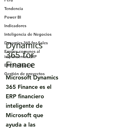
Perú
Tendencia
Power BI
Indicadores
Inteligencia de Negocios
Dynamics
Dynamics 365 for Sales
Errores comunes al
365 for
implementar ERP
Finance
ERP Inteligente
Gestión de proyectos
Microsoft Dynamics
365 Finance es el
ERP financiero
inteligente de
Microsoft que
ayuda a las