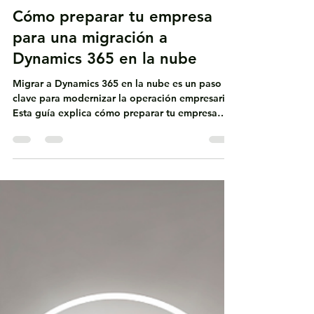
IT Protector
4 min de lectura
Dynamics 365 Business Central
Cómo preparar tu empresa
para una migración a
Dynamics 365 en la nube
Migrar a Dynamics 365 en la nube es un paso
clave para modernizar la operación empresarial.
Esta guía explica cómo preparar tu empresa
para una transición segura y eficiente:
diagnóstico del ERP actual, depuración de
datos, definición de objetivos, arquitectura
cloud y gestión del cambio. Descubre cómo IT
Protector acompaña cada etapa del proceso.