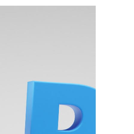
toda la cadena de suministro de punta a punta.
A través de analítica avanzada y Planning
Optimization, las organizaciones mejoran la
precisión del forecast, reducen inventarios y
toman decisiones más rápidas y confiables en
entornos complejos.