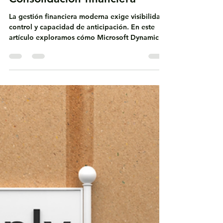
Finance: Cash Management y
Consolidación financiera
La gestión financiera moderna exige visibilidad,
control y capacidad de anticipación. En este
artículo exploramos cómo Microsoft Dynamics
365 Finance (Finance & Operations) potencia el
cash management y la consolidación financiera,
permitiendo a CFOs y gerencias financieras
optimizar la liquidez, acelerar cierres contables
y tomar decisiones estratégicas basadas en
información confiable, incluso en entornos
multi‑empresa y multi‑moneda.