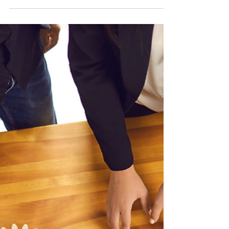
automatización inteligente en
Microsoft Dynamics 365
La inteligencia artificial y la automatización
están revolucionando el ERP. Con Microsoft
Dynamics 365, las empresas pueden anticiparse
a los cambios, automatizar procesos y tomar
decisiones más inteligentes en tiempo real.
Descubre cómo herramientas como Copilot,
Power Automate y Azure AI transforman la
gestión empresarial hacia una nueva era de
eficiencia y productividad.