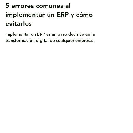
IT Protector
4 min de lectura
Dynamics 365 Business Central
5 errores comunes al
implementar un ERP y cómo
evitarlos
Implementar un ERP es un paso decisivo en la
transformación digital de cualquier empresa,
pero también uno de los más desafiantes. En
esta entrada analizamos los cinco errores más
frecuentes en proyectos ERP —falta de
objetivos claros, poca gestión del cambio,
escasa participación de usuarios, elección