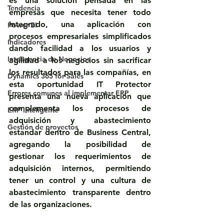
es una solución pensada en las 
Tendencia
empresas que necesita tener todo 
integrado, una aplicación con 
Power BI
procesos empresariales simplificados 
Indicadores
dando facilidad a los usuarios y 
Inteligencia de Negocios
agilidad a los negocios sin sacrificar 
los resultados para las compañías, en 
Dynamics 365 for Sales
esta oportunidad IT Protector 
Errores comunes al implementar ERP
presenta una nueva aplicación que 
complementa los procesos de 
ERP Inteligente
adquisición y abastecimiento 
Gestión de proyectos
estandar dentro de Business Central, 
agregando la posibilidad de 
gestionar los requerimientos de 
adquisición internos, permitiendo 
tener un control y una cultura de 
abastecimiento transparente dentro 
de las organizaciones.