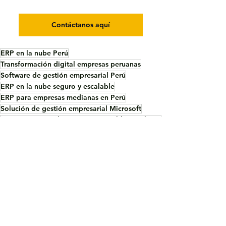
Contáctanos aquí
ERP en la nube Perú
Transformación digital empresas peruanas
Software de gestión empresarial Perú
ERP en la nube seguro y escalable
ERP para empresas medianas en Perú
Solución de gestión empresarial Microsoft
Automatización de procesos contables y tributarios
Microsoft Dynamics 365 Business Central
Business Central Perú localización SUNAT
ventas e inventario
Dynamics 365 Business Central
Dynamics 365 Localización Perú
Inteligencia de Negocios