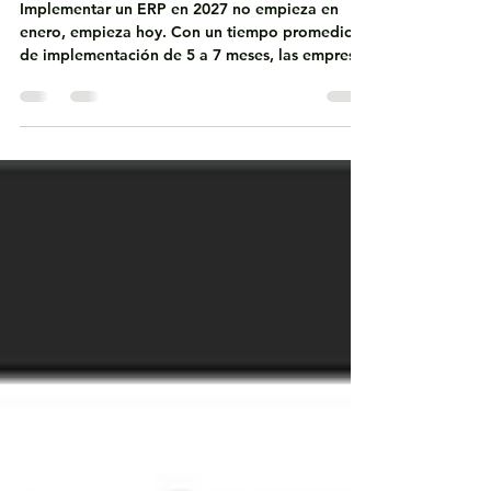
decidir es ahora
Implementar un ERP en 2027 no empieza en
enero, empieza hoy. Con un tiempo promedio
de implementación de 5 a 7 meses, las empresas
que deciden a tiempo logran una transición
ordenada, mayor adopción y un arranque
sólido. Descubre por qué Business Central es la
clave para transformar tu operación y por qué
esperar puede costarte competitividad.