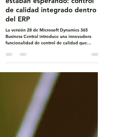
Business Central da un paso
que muchas empresas
estaban esperando: control
de calidad integrado dentro
del ERP
La versión 28 de Microsoft Dynamics 365
Business Central introduce una innovadora
funcionalidad de control de calidad que
permite evaluar bienes y materiales
directamente en el ERP. Con verificaciones en
recepción, producción y ensamblaje, las
empresas pueden mejorar la trazabilidad,
reducir riesgos operativos y asegurar la calidad
del producto desde el origen, fortaleciendo el
control y la eficiencia en toda la operación.