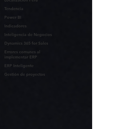
Localización Perú
Tendencia
Power BI
Indicadores
Inteligencia de Negocios
Dynamics 365 for Sales
Errores comunes al
implementar ERP
ERP Inteligente
Gestión de proyectos