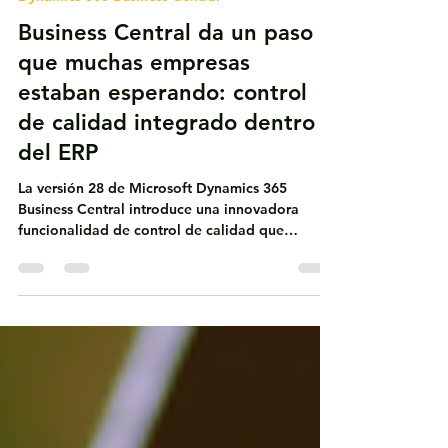
IT Protector
5 min de lectura
Dynamics 365 Business Central
Business Central da un paso
que muchas empresas
estaban esperando: control
de calidad integrado dentro
del ERP
La versión 28 de Microsoft Dynamics 365
Business Central introduce una innovadora
funcionalidad de control de calidad que
permite evaluar bienes y materiales
directamente en el ERP. Con verificaciones en
recepción, producción y ensamblaje, las
empresas pueden mejorar la trazabilidad,
reducir riesgos operativos y asegurar la calidad
del producto desde el origen, fortaleciendo el